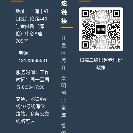
速
地址：上海市虹
链
口区海伦路440
接
号金融街（海
伦）中心A座
开
705室
发
电话：
区
扫描二维码赵老师说
13122665531
简
政策
介
服务时间：工作
崇
时间：周一至周
明
五 8:30-17:30
创
交通：地铁4号
业
线10号线海伦
宝
路站，多条公交
库
线路可达
投
资