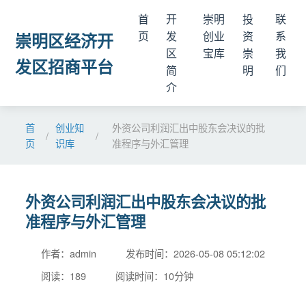
首
开
崇明
投
联
页
发
创业
资
系
崇明区经济开
区
宝库
崇
我
发区招商平台
简
明
们
介
首
创业知
外资公司利润汇出中股东会决议的批
/
/
页
识库
准程序与外汇管理
外资公司利润汇出中股东会决议的批
准程序与外汇管理
作者：admin
发布时间：2026-05-08 05:12:02
阅读：189
阅读时间：10分钟