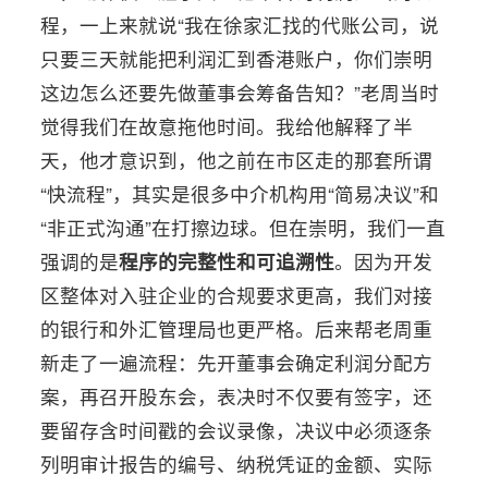
程，一上来就说“我在徐家汇找的代账公司，说
只要三天就能把利润汇到香港账户，你们崇明
这边怎么还要先做董事会筹备告知？”老周当时
觉得我们在故意拖他时间。我给他解释了半
天，他才意识到，他之前在市区走的那套所谓
“快流程”，其实是很多中介机构用“简易决议”和
“非正式沟通”在打擦边球。但在崇明，我们一直
强调的是
程序的完整性和可追溯性
。因为开发
区整体对入驻企业的合规要求更高，我们对接
的银行和外汇管理局也更严格。后来帮老周重
新走了一遍流程：先开董事会确定利润分配方
案，再召开股东会，表决时不仅要有签字，还
要留存含时间戳的会议录像，决议中必须逐条
列明审计报告的编号、纳税凭证的金额、实际