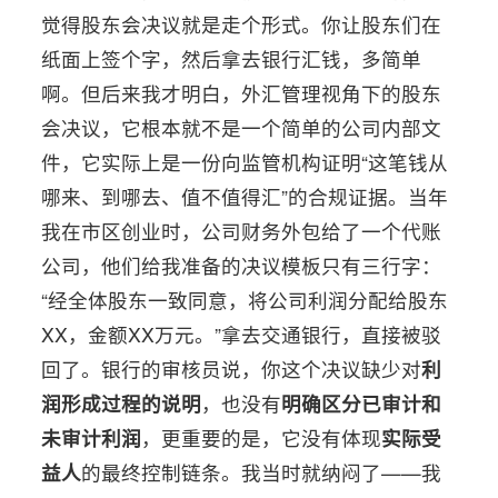
觉得股东会决议就是走个形式。你让股东们在
纸面上签个字，然后拿去银行汇钱，多简单
啊。但后来我才明白，外汇管理视角下的股东
会决议，它根本就不是一个简单的公司内部文
件，它实际上是一份向监管机构证明“这笔钱从
哪来、到哪去、值不值得汇”的合规证据。当年
我在市区创业时，公司财务外包给了一个代账
公司，他们给我准备的决议模板只有三行字：
“经全体股东一致同意，将公司利润分配给股东
XX，金额XX万元。”拿去交通银行，直接被驳
回了。银行的审核员说，你这个决议缺少对
利
润形成过程的说明
，也没有
明确区分已审计和
未审计利润
，更重要的是，它没有体现
实际受
益人
的最终控制链条。我当时就纳闷了——我