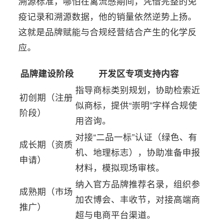
溯源标准，哪怕在禽流感期间，凭借完整的免
疫记录和溯源数据，他的销量依然逆势上扬。
这就是品牌赋能与合规经营结合产生的化学反
应。
品牌建设阶段
开发区专项支持内容
指导商标类别规划，协助检索近
初创期（注册
似商标，提供“崇明”字样合规使
阶段）
用咨询。
对接“二品一标”认证（绿色、有
成长期（资质
机、地理标志），协助准备申报
申请）
材料，模拟现场审核。
纳入官方品牌推荐名录，组织参
成熟期（市场
加农博会、丰收节，对接高端商
推广）
超与电商平台渠道。