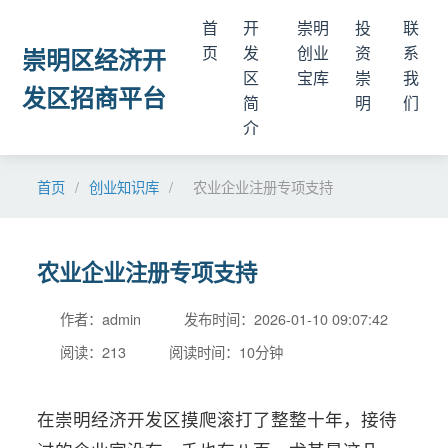
首
开
崇明
投
联
页
发
创业
资
系
崇明区经济开
区
宝库
崇
我
发区招商平台
简
明
们
介
首页
/
创业知识库
/
农业企业注册专项支持
农业企业注册专项支持
作者：admin
发布时间：2026-01-10 09:07:42
阅读：213
阅读时间：10分钟
在崇明经济开发区摸爬滚打了整整十年，接待